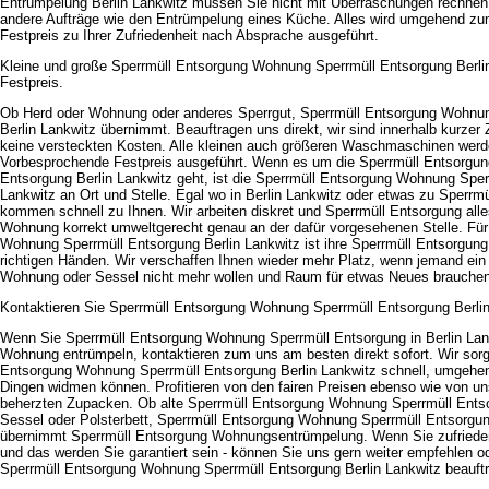
Entrümpelung Berlin Lankwitz müssen Sie nicht mit Überraschungen rechne
andere Aufträge wie den Entrümpelung eines Küche. Alles wird umgehend z
Festpreis zu Ihrer Zufriedenheit nach Absprache ausgeführt.
Kleine und große Sperrmüll Entsorgung Wohnung Sperrmüll Entsorgung Berlin
Festpreis.
Ob Herd oder Wohnung oder anderes Sperrgut, Sperrmüll Entsorgung Wohnu
Berlin Lankwitz übernimmt. Beauftragen uns direkt, wir sind innerhalb kurzer Z
keine versteckten Kosten. Alle kleinen auch größeren Waschmaschinen werd
Vorbesprochende Festpreis ausgeführt. Wenn es um die Sperrmüll Entsorgu
Entsorgung Berlin Lankwitz geht, ist die Sperrmüll Entsorgung Wohnung Sper
Lankwitz an Ort und Stelle. Egal wo in Berlin Lankwitz oder etwas zu Sperrm
kommen schnell zu Ihnen. Wir arbeiten diskret und Sperrmüll Entsorgung all
Wohnung korrekt umweltgerecht genau an der dafür vorgesehenen Stelle. Für
Wohnung Sperrmüll Entsorgung Berlin Lankwitz ist ihre Sperrmüll Entsorgung
richtigen Händen. Wir verschaffen Ihnen wieder mehr Platz, wenn jemand ein
Wohnung oder Sessel nicht mehr wollen und Raum für etwas Neues brauchen
Kontaktieren Sie Sperrmüll Entsorgung Wohnung Sperrmüll Entsorgung Berlin 
Wenn Sie Sperrmüll Entsorgung Wohnung Sperrmüll Entsorgung in Berlin Lan
Wohnung entrümpeln, kontaktieren zum uns am besten direkt sofort. Wir sorg
Entsorgung Wohnung Sperrmüll Entsorgung Berlin Lankwitz schnell, umgehen
Dingen widmen können. Profitieren von den fairen Preisen ebenso wie von un
beherzten Zupacken. Ob alte Sperrmüll Entsorgung Wohnung Sperrmüll Entsor
Sessel oder Polsterbett, Sperrmüll Entsorgung Wohnung Sperrmüll Entsorgun
übernimmt Sperrmüll Entsorgung Wohnungsentrümpelung. Wenn Sie zufrieden 
und das werden Sie garantiert sein - können Sie uns gern weiter empfehlen ode
Sperrmüll Entsorgung Wohnung Sperrmüll Entsorgung Berlin Lankwitz beauft