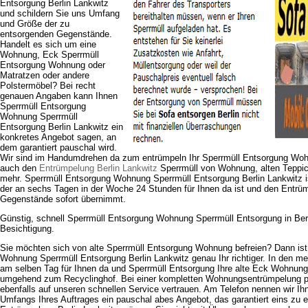
Entsorgung Berlin Lankwitz
und schildern Sie uns Umfang
und Größe der zu
entsorgenden Gegenstände.
Handelt es sich um eine
Wohnung, Eck Sperrmüll
Entsorgung Wohnung oder
Matratzen oder andere
Polstermöbel? Bei recht
genauen Angaben kann Ihnen
Sperrmüll Entsorgung
Wohnung Sperrmüll
Entsorgung Berlin Lankwitz ein
konkretes Angebot sagen, an
dem garantiert pauschal wird.
Wir sind im Handumdrehen da zum entrümpeln Ihr Sperrmüll Entsorgung Wo
auch den
Entrümpelung Berlin Lankwitz
Sperrmüll von Wohnung, alten Teppic
mehr. Sperrmüll Entsorgung Wohnung Sperrmüll Entsorgung Berlin Lankwitz ist
der an sechs Tagen in der Woche 24 Stunden für Ihnen da ist und den Entrü
Gegenstände sofort übernimmt.
Günstig, schnell Sperrmüll Entsorgung Wohnung Sperrmüll Entsorgung in Ber
Besichtigung.
Sie möchten sich von alte Sperrmüll Entsorgung Wohnung befreien? Dann ist
Wohnung Sperrmüll Entsorgung Berlin Lankwitz genau Ihr richtiger. In den mei
am selben Tag für Ihnen da und Sperrmüll Entsorgung Ihre alte Eck Wohnun
umgehend zum Recyclinghof. Bei einer kompletten Wohnungsentrümpelung p
ebenfalls auf unseren schnellen Service vertrauen. Am Telefon nennen wir I
Umfangs Ihres Auftrages ein pauschal abes Angebot, das garantiert eins zu e