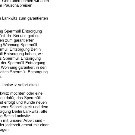
n. Gern übernehmen wir auch
um Pauschalpreisen
 Lankwitz zum garantierten
ng Sperrmüll Entsorgung
eit da. Bei uns gibt es
en zum garantierten
ng Wohnung Sperrmüll
rmüll Entsorgung Berlin
üll Entsorgung haben, wir
es Sperrmüll Entsorgung
 der Sperrmüll Entsorgung
 Wohnung garantiert in den
 altes Sperrmüll Entsorgung
.
Lankwitz sofort direkt.
kwitz möchten oder eine
en dafür, das Sperrmüll
d erfolgt und Kunde neuen
serer Schnelligkeit und dem
gung Berlin Lankwitz, alte
g Berlin Lankwitz
mit unserer Arbeit sind -
r jederzeit erneut mit einer
ragen.