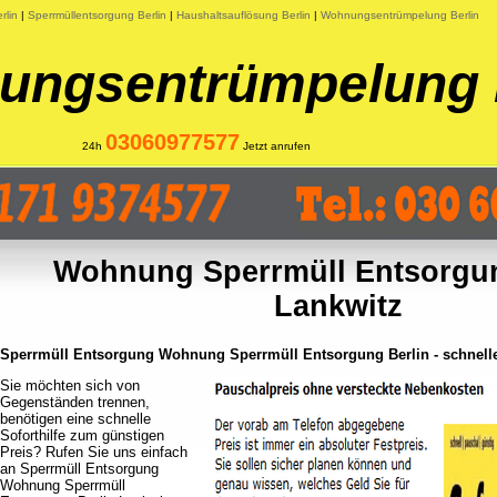
rlin
|
Sperrmüllentsorgung Berlin
|
Haushaltsauflösung Berlin
|
Wohnungsentrümpelung Berlin
ngsentrümpelung 
03060977577
24h
Jetzt anrufen
Wohnung Sperrmüll Entsorgun
Lankwitz
Sperrmüll Entsorgung Wohnung Sperrmüll Entsorgung Berlin - schnelle
Sie möchten sich von
Gegenständen trennen,
benötigen eine schnelle
Soforthilfe zum günstigen
Preis? Rufen Sie uns einfach
an Sperrmüll Entsorgung
Wohnung Sperrmüll